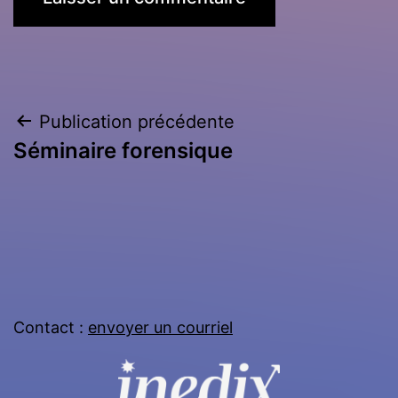
Navigation
Publication précédente
Séminaire forensique
de
l’article
Contact :
envoyer un courriel